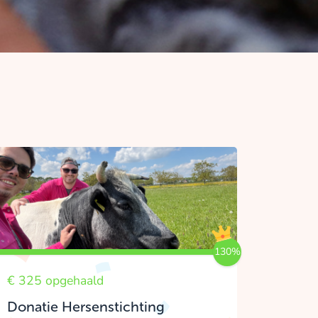
130%
€ 325 opgehaald
Donatie Hersenstichting