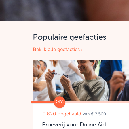
Populaire geefacties
Bekijk alle geefacties ›
24%
€ 620 opgehaald
van € 2.500
Proeverij voor Drone Aid