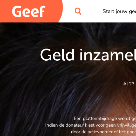
Start jouw gee
Geld inzamel
Al 23 
Een platformbijdrage wordt gev
Indien de donateur kiest voor geen vrijwill
door de actievoerder of het goe