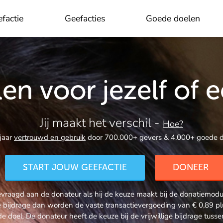
factie
Geefacties
Goede doelen
OK
en voor jezelf of 
Jij maakt het verschil -
Hoe?
jaar
vertrouwd en gebruik
door 700.000+ gevers & 4.000+ goede d
START JOUW GEEFACTIE
DONEER
raagd aan de donateur als hij de keuze maakt bij de donatiemodule
ige bijdrage dan worden de vaste transactievergoeding van € 0,89
de doel. De donateur heeft de keuze bij de vrijwillige bijdrage tus