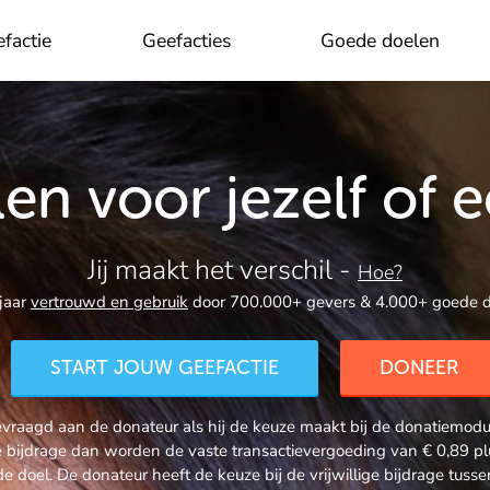
factie
Geefacties
Goede doelen
OK
en voor jezelf of 
Jij maakt het verschil -
Hoe?
jaar
vertrouwd en gebruik
door 700.000+ gevers & 4.000+ goede d
START JOUW GEEFACTIE
DONEER
raagd aan de donateur als hij de keuze maakt bij de donatiemodule
ige bijdrage dan worden de vaste transactievergoeding van € 0,89
de doel. De donateur heeft de keuze bij de vrijwillige bijdrage tus