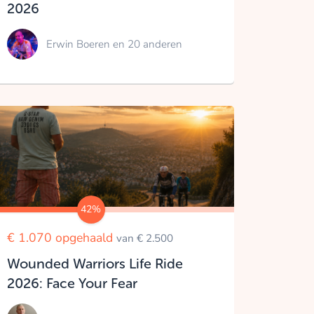
2026
Erwin Boeren
en 20 anderen
42%
€ 1.070 opgehaald
van € 2.500
Wounded Warriors Life Ride
2026: Face Your Fear