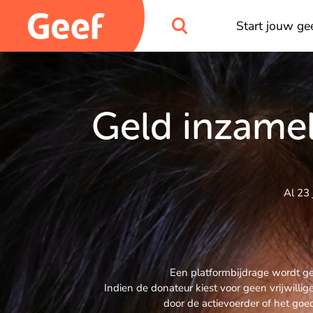
Start jouw gee
Geld inzamel
Al 23 
Een platformbijdrage wordt gev
Indien de donateur kiest voor geen vrijwill
door de actievoerder of het goe