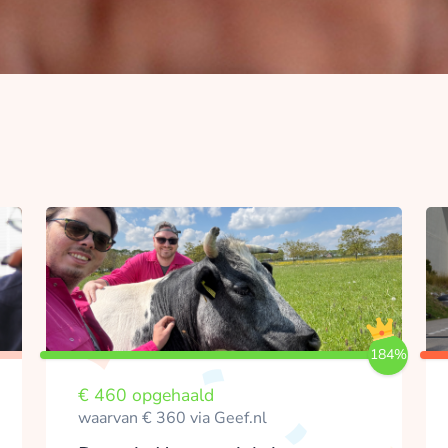
184%
€ 460 opgehaald
waarvan € 360 via Geef.nl