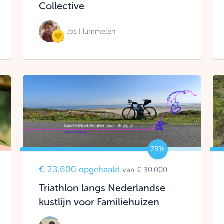
Collective
Jos Hummelen
78%
€ 23.600 opgehaald
van € 30.000
Triathlon langs Nederlandse
kustlijn voor Familiehuizen
UMCG