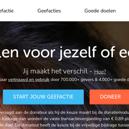
factie
Geefacties
Goede doelen
OK
en voor jezelf of 
Jij maakt het verschil -
Hoe?
jaar
vertrouwd en gebruik
door 700.000+ gevers & 4.000+ goede d
START JOUW GEEFACTIE
DONEER
raagd aan de donateur als hij de keuze maakt bij de donatiemodule
ige bijdrage dan worden de vaste transactievergoeding van € 0,89
de doel. De donateur heeft de keuze bij de vrijwillige bijdrage tus