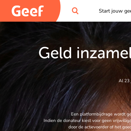
Start jouw gee
Geld inzamel
Al 23 
Een platformbijdrage wordt gev
Indien de donateur kiest voor geen vrijwill
door de actievoerder of het goe